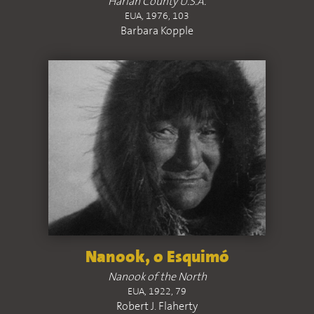
Harlan County U.S.A.
EUA, 1976, 103
Barbara Kopple
Nanook, o Esquimó
Nanook of the North
EUA, 1922, 79
Robert J. Flaherty